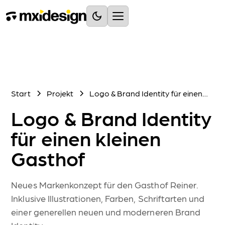
Dienstleistungen
Blogbeiträge
Projekte
Start
Projekt
Logo & Brand Identity für einen
kleinen Gasthof
Logo & Brand Identity
Webdesign & Entwicklung
für einen kleinen
Gasthof
MEGA Performance
SEO, Ladegeschwindigkeit, Globales Netzwerk & mehr
Neues Markenkonzept für den Gasthof Reiner.
Optimales Erlebnis
Inklusive Illustrationen, Farben, Schriftarten und
Barrierefreiheit, Mehrsprachigkeit & Responsivität
einer generellen neuen und moderneren Brand
Einfache Pflege