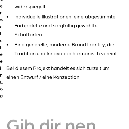
widerspiegelt.
Das Herz deiner Marke und des Erlebnisses des Gastes.
Printprodukte & Werbeartikel
Individuelle Illustrationen, eine abgestimmte
Optimale Gästekommunikation mit dem gewissen "etwas".
Farbpalette und sorgfältig gewählte
Signage Systeme
Schriftarten.
Damit jeder Kunde immer weiß wo er was zu finden hat.
AFFINITY
AFFINITY
Eine generelle, moderne Brand Identity, die
DESIGNER
PUBLISHER
Tradition und Innovation harmonisch vereint.
DJI DROHNE
FIGMA
Bei diesem Projekt handelt es sich zurzeit um
FRAMER
LIGHTROOM
einen Entwurf / eine Konzeption.
NIKON KAMERA
PHOTOSHOP
RELUME
WEBFLOW
Gib dir nen