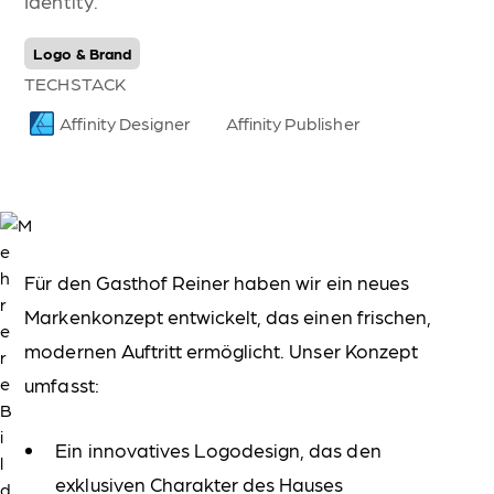
Identity.
Unser extrem einfacher Editor & deine eigene Videogalerie
Höchste Sicherheit
Logo & Brand
Rechtstexte, Zertifikate & mehr
TECHSTACK
Fotografie & Videografie
Affinity Designer
Affinity Publisher
360° Rundgänge
Virtuelle Rundgänge für ein erstes Bild für deinen Kunden.
Zimmerfotos
Das Herzstück deines Hotels präsentiert in bestem Licht.
Für den Gasthof Reiner haben wir ein neues
Eventfotografie
Markenkonzept entwickelt, das einen frischen,
Bleibende Erinnerungen durch Fotos von Events.
modernen Auftritt ermöglicht. Unser Konzept
Drohnenaufnahmen
Präsentation der Lage und Architektur deines Betriebes.
umfasst:
Grafikdesign & Druckprodukte
Ein innovatives Logodesign, das den
exklusiven Charakter des Hauses
Corporate Design / Brand Identity