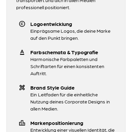
transportiert und dich in allen Medien
Das Herz deiner Marke und des Erlebnisses des Gastes.
professionell positioniert.
Printprodukte & Werbeartikel
Optimale Gästekommunikation mit dem gewissen "etwas".
Logoentwicklung
Signage Systeme
Einprägsame Logos, die deine Marke
Damit jeder Kunde immer weiß wo er was zu finden hat.
auf den Punkt bringen.
AFFINITY
AFFINITY
DESIGNER
PUBLISHER
Farbschemata & Typografie
Harmonische Farbpaletten und
DJI DROHNE
FIGMA
Schriftarten für einen konsistenten
Auftritt.
FRAMER
LIGHTROOM
NIKON KAMERA
PHOTOSHOP
Brand Style Guide
Ein Leitfaden für die einheitliche
RELUME
WEBFLOW
Nutzung deines Corporate Designs in
allen Medien.
Markenpositionierung
Entwicklung einer visuellen Identität, die