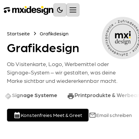
Startseite
Grafikdesign
Grafikdesign
Dienstleistungen
Blogbeiträge
Projekte
Ob Visitenkarte, Logo, Werbemittel oder
Signage-System – wir gestalten, was deine
Webdesign & Entwicklung
Marke sichtbar und wiedererkennbar macht.
Signage Systeme
Printprodukte & Werbear
MEGA Performance
SEO, Ladegeschwindigkeit, Globales Netzwerk & mehr
Konstenfreies Meet & Greet
Email schreiben
Optimales Erlebnis
Barrierefreiheit, Mehrsprachigkeit & Responsivität
Einfache Pflege