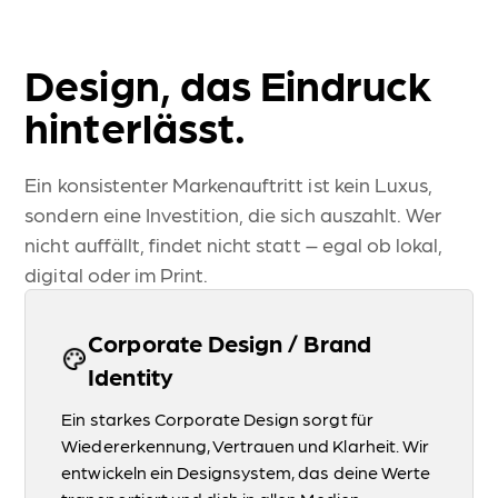
Unser extrem einfacher Editor & deine eigene Videogalerie
Höchste Sicherheit
Rechtstexte, Zertifikate & mehr
Design, das Eindruck
Fotografie & Videografie
hinterlässt.
360° Rundgänge
Ein konsistenter Markenauftritt ist kein Luxus,
Virtuelle Rundgänge für ein erstes Bild für deinen Kunden.
sondern eine Investition, die sich auszahlt. Wer
Zimmerfotos
nicht auffällt, findet nicht statt – egal ob lokal,
Das Herzstück deines Hotels präsentiert in bestem Licht.
digital oder im Print.
Eventfotografie
Bleibende Erinnerungen durch Fotos von Events.
Corporate Design / Brand
Drohnenaufnahmen
Identity
Präsentation der Lage und Architektur deines Betriebes.
Ein starkes Corporate Design sorgt für
Grafikdesign & Druckprodukte
Wiedererkennung, Vertrauen und Klarheit. Wir
entwickeln ein Designsystem, das deine Werte
Corporate Design / Brand Identity