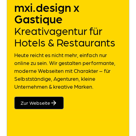
mxi.design x
Das Herz deiner Marke und de
Gastique
Printprodukte & Werbear
Optimale Gästekommunikatio
Kreativagentur für
Signage Systeme
Hotels & Restaurants
Damit jeder Kunde immer weiß
AFFINITY
DESIGNER
Heute reicht es nicht mehr, einfach nur
online zu sein. Wir gestalten performante,
DJI DROHNE
moderne Webseiten mit Charakter – für
FRAMER
Selbstständige, Agenturen, kleine
Unternehmen & kreative Marken.
NIKON KAMERA
RELUME
Zur Webseite