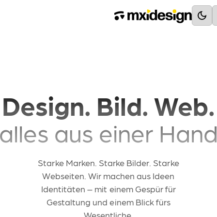
Dienstleistungen
Design. Bild. Web.
alles aus einer Han
Webdesign & Entwickl
MEGA Performance
Starke Marken. Starke Bilder. Starke
SEO, Ladegeschwindigkeit, G
Webseiten. Wir machen aus Ideen
Optimales Erlebnis
Identitäten – mit einem Gespür für
Barrierefreiheit, Mehrsprachi
Gestaltung und einem Blick fürs
Einfache Pflege
Wesentliche.