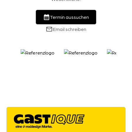
Unser extrem einfacher Edito
Höchste Sicherheit
Rechtstexte, Zertifikate & me
Termin aussuchen
Fotografie & Videogra
Email schreiben
360° Rundgänge
Virtuelle Rundgänge für ein e
Zimmerfotos
Das Herzstück deines Hotels p
Eventfotografie
Bleibende Erinnerungen durc
Drohnenaufnahmen
Präsentation der Lage und Ar
Grafikdesign & Druck
Corporate Design / Bran